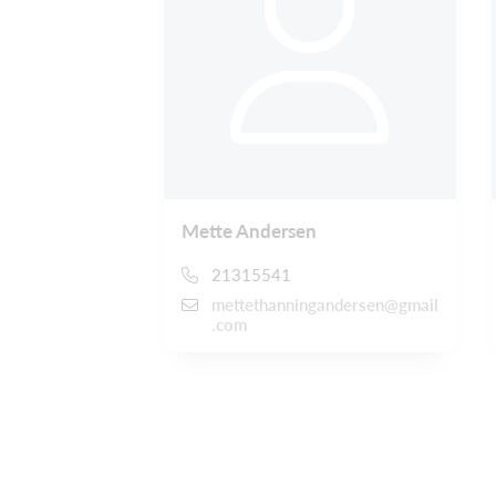
Mette Andersen
21315541
mettethanningandersen@gmail
.com