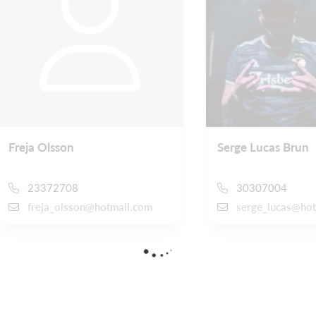
Freja Olsson
Serge Lucas Brun
23372708
30307004
freja_olsson@hotmail.com
serge_lucas@hot