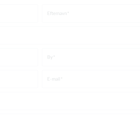
Efternavn
By
E-mail