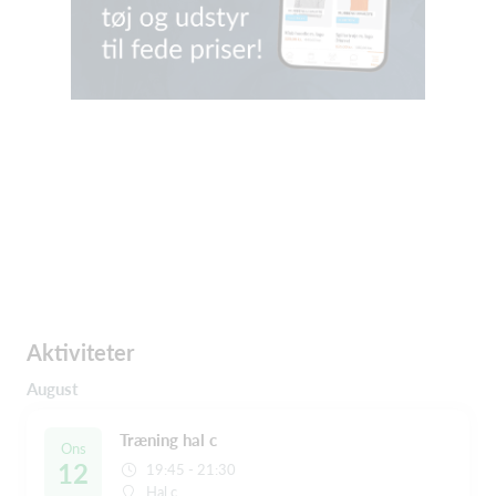
Aktiviteter
August
Træning hal c
Ons
12
19:45 - 21:30
Hal c