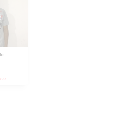
lo
.co