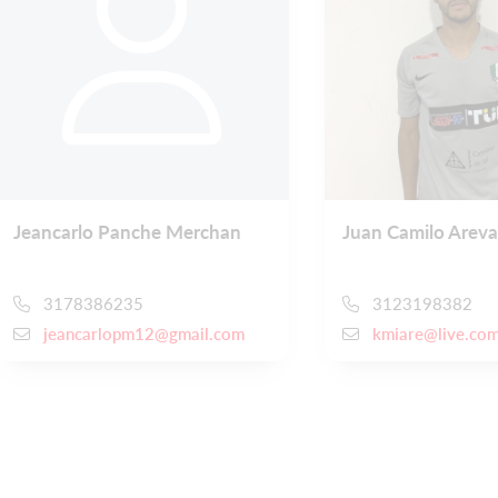
Jeancarlo Panche Merchan
Juan Camilo Areva
3178386235
3123198382
jeancarlopm12@gmail.com
kmiare@live.com