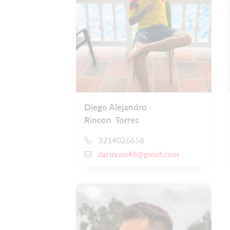
Diego Alejandro
Rincon Torres
3214026658
darincon46@gmail.com