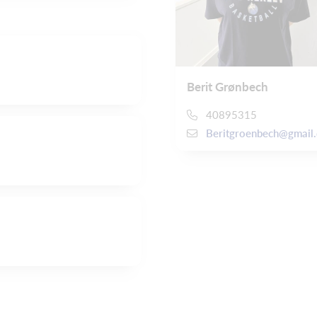
Berit Grønbech
40895315
Beritgroenbech@gmail