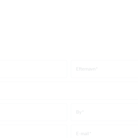
Efternavn
By
E-mail