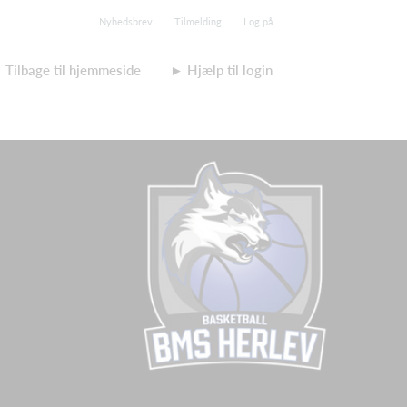
Nyhedsbrev
Tilmelding
Log på
Tilbage til hjemmeside
► Hjælp til login