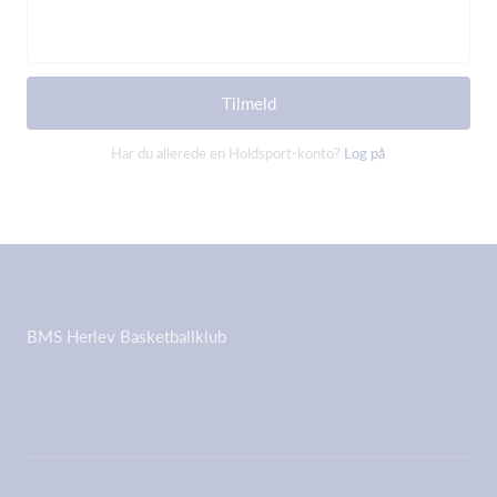
Tilmeld
Har du allerede en Holdsport-konto?
Log på
BMS Herlev Basketballklub