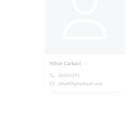
Nihat Carkaci
28683291
nihat89@hotmail.com