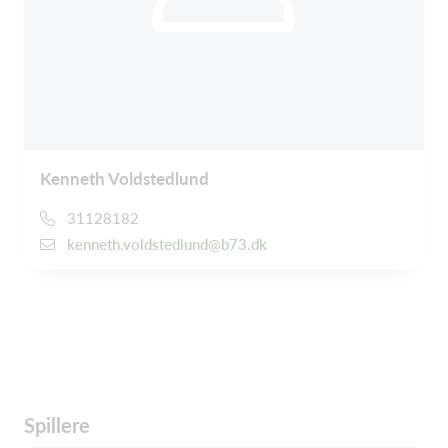
Kenneth Voldstedlund
31128182
kenneth.voldstedlund@b73.dk
Spillere