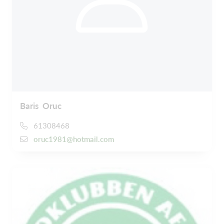
Baris Oruc
61308468
oruc1981@hotmail.com