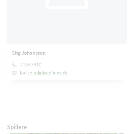
Stig Johansson
21857810
louise_stig@stofanet.dk
Spillere