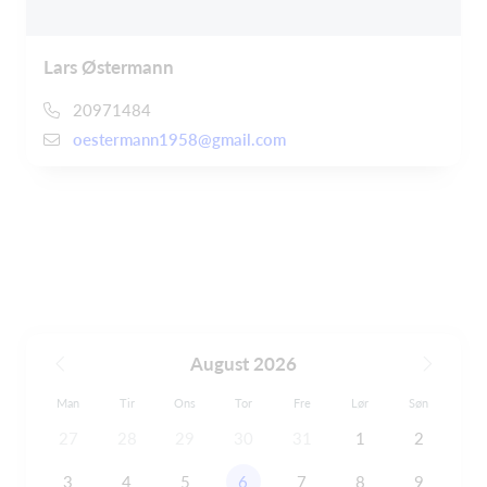
Lars Østermann
20971484
oestermann1958@gmail.com
August 2026
Man
Tir
Ons
Tor
Fre
Lør
Søn
27
28
29
30
31
1
2
3
4
5
6
7
8
9