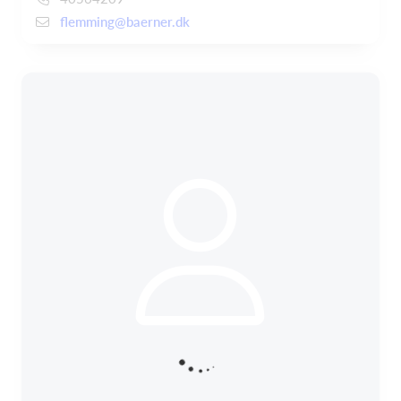
flemming@baerner.dk