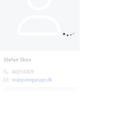
Stefan Skov
40254309
ss@greengarage.dk