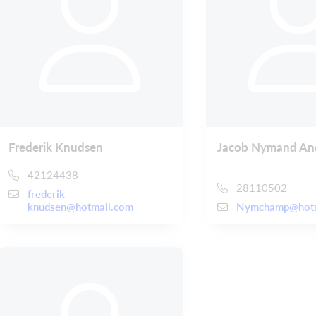
Frederik Knudsen
Jacob Nymand An
42124438
28110502
frederik-
knudsen@hotmail.com
Nymchamp@hotm