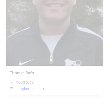
Thomas Rafn
40531068
thr@horsholm.dk