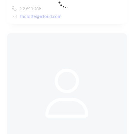
22941068
tholotte@icloud.com