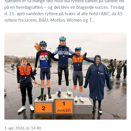
Sjældent er så mange rød-hvid-blå ryttere samlet på samme tid
på en hverdagsaften – og det blev en bragende succes. Tirsdag
d. 21. april samledes ryttere på tværs af alle hold i ABC, da 45
ryttere fra Licens, B&U, Motion, Women og T...
1. apr. 2026, kl. 14.40