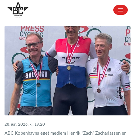
28. jun. 2026, kl. 19.20
ABC Københavns eget medlem Henrik “Zach” Zachariassen er