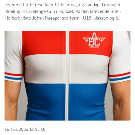
leverede flotte resultater både lørdag og søndag. Lørdag: 5.
afdeling af Challenge Cup i Holbæk På den krævende rute i
Holbæk viste Johan Nørager storform i U15-klassen og k...
16. feb. 2026, kl. 15.58