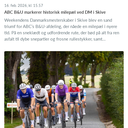
16. feb. 2026, kl. 15.57
ABC B&U markerer historisk milepæl ved DM i Skive
Weekendens Danmarksmesterskaber i Skive blev en sand
triumf for ABC’s B&U-afdeling, der nåede en milepæl i nyere
tid. På en sneklædt og udfordrende rute, der bød på alt fra ren
asfalt til dybe snepartier og frosne rullestykker, samt...