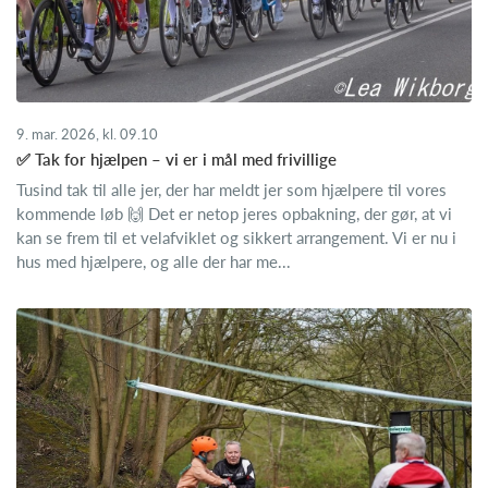
9. mar. 2026, kl. 09.10
✅ Tak for hjælpen – vi er i mål med frivillige
Tusind tak til alle jer, der har meldt jer som hjælpere til vores
kommende løb 🙌 Det er netop jeres opbakning, der gør, at vi
kan se frem til et velafviklet og sikkert arrangement. Vi er nu i
hus med hjælpere, og alle der har me...