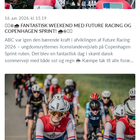
16. jun. 2026, kl. 15.19
🚴‍♂️☀️🌧️ FANTASTISK WEEKEND MED FUTURE RACING OG
COPENHAGEN SPRINT! 🌧️☀️🚴‍♀️
ABC var igen den bærende kraft i afviklingen af Future Racing
2026 – ungdomsrytternes licenslandevejsløb på Copenhagen
Sprint-ruten. Det blev en fantastisk dag i skønt dansk
sommervejr med både sol og regn 🌦️ Kæmpe tak til alle foræ...