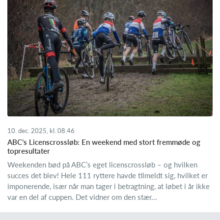
10. dec. 2025, kl. 08.46
ABC’s Licenscrossløb: En weekend med stort fremmøde og
topresultater
Weekenden bød på ABC’s eget licenscrossløb – og hvilken
succes det blev! Hele 111 ryttere havde tilmeldt sig, hvilket er
imponerende, især når man tager i betragtning, at løbet i år ikke
var en del af cuppen. Det vidner om den stær...