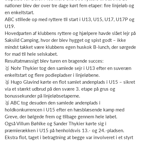
nationer blev der over tre dage kørt fem etaper: fire linjeløb og
en enkeltstart.
ABC stillede op med ryttere til start i U13, U15, U17, U17P og
U19.
Hovedparten af klubbens ryttere og hjælpere havde slået lejr på
Saksild Camping, hvor der blev hygget og spist godt – ikke
mindst takket være klubbens egen huskok B-lunch, der sørgede
for mad til hele selskabet.
Resultatmæssigt blev turen en bragende succes:
🥇 Nohr Thykier tog den samlede sejr i U13 efter en suveræn
enkeltstart og flere podiepladser i linjeløbene.
🥈 Hugo Glavind kørte en flot samlet andenplads i U15 – sikret
via et stærkt udbrud på den svære 3. etape på grus og
bonussekunder på linjeløbsetaperne.
🥈 ABC tog desuden den samlede andenplads i
holdkonkurrencen i U15 efter en hæsblæsende kamp med
Greve, der bølgede frem og tilbage gennem hele løbet.
Også Villum Bøhlke og Sander Thykier kørte sig i
præmierækken i U15 på henholdsvis 13.- og 24.-pladsen.
Ekstra flot, taget i betragtning at begge var involveret i et styrt