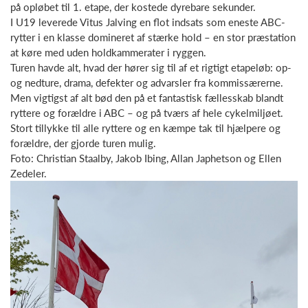
på opløbet til 1. etape, der kostede dyrebare sekunder.
I U19 leverede Vitus Jalving en flot indsats som eneste ABC-
rytter i en klasse domineret af stærke hold – en stor præstation
at køre med uden holdkammerater i ryggen.
Turen havde alt, hvad der hører sig til af et rigtigt etapeløb: op-
og nedture, drama, defekter og advarsler fra kommissærerne.
Men vigtigst af alt bød den på et fantastisk fællesskab blandt
ryttere og forældre i ABC – og på tværs af hele cykelmiljøet.
Stort tillykke til alle ryttere og en kæmpe tak til hjælpere og
forældre, der gjorde turen mulig.
Foto: Christian Staalby, Jakob Ibing, Allan Japhetson og Ellen
Zedeler.