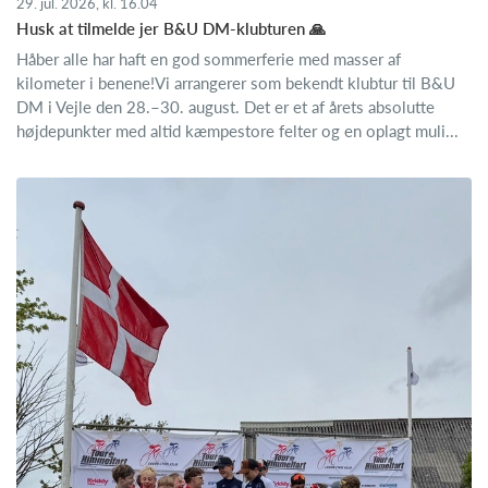
29. jul. 2026, kl. 16.04
Husk at tilmelde jer B&U DM-klubturen 🙏
Håber alle har haft en god sommerferie med masser af
kilometer i benene!Vi arrangerer som bekendt klubtur til B&U
DM i Vejle den 28.–30. august. Det er et af årets absolutte
højdepunkter med altid kæmpestore felter og en oplagt muli...