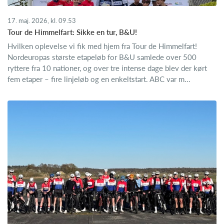
17. maj. 2026, kl. 09.53
Tour de Himmelfart: Sikke en tur, B&U!
Hvilken oplevelse vi fik med hjem fra Tour de Himmelfart!
Nordeuropas største etapeløb for B&U samlede over 500
ryttere fra 10 nationer, og over tre intense dage blev der kørt
fem etaper – fire linjeløb og en enkeltstart. ABC var m...