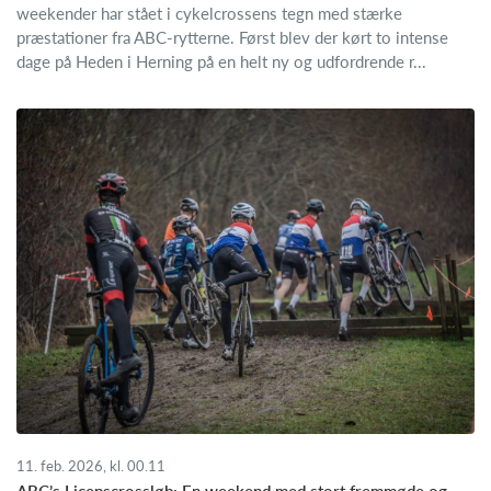
weekender har stået i cykelcrossens tegn med stærke
præstationer fra ABC-rytterne. Først blev der kørt to intense
dage på Heden i Herning på en helt ny og udfordrende r...
11. feb. 2026, kl. 00.11