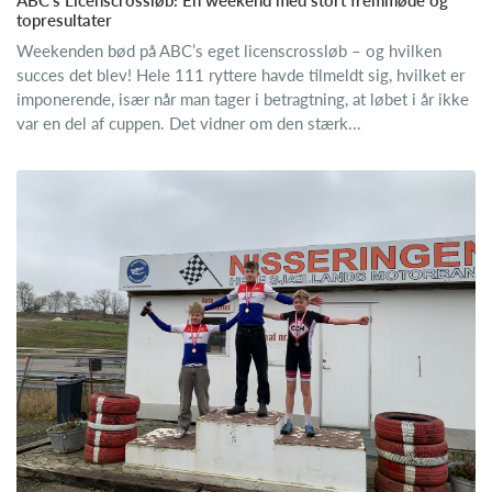
ABC’s Licenscrossløb: En weekend med stort fremmøde og
topresultater
Weekenden bød på ABC’s eget licenscrossløb – og hvilken
succes det blev! Hele 111 ryttere havde tilmeldt sig, hvilket er
imponerende, især når man tager i betragtning, at løbet i år ikke
var en del af cuppen. Det vidner om den stærk...