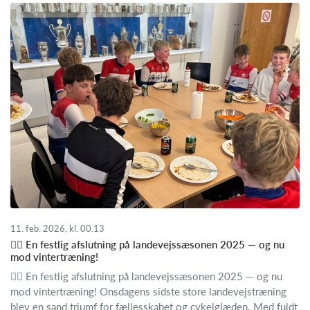
11. feb. 2026, kl. 00.13
🚴‍♂️ En festlig afslutning på landevejssæsonen 2025 — og nu
mod vintertræning!
🚴‍♂️ En festlig afslutning på landevejssæsonen 2025 — og nu
mod vintertræning! Onsdagens sidste store landevejstræning
blev en sand triumf for fællesskabet og cykelglæden. Med fuldt