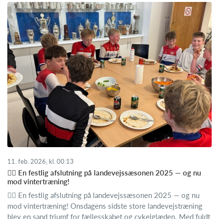
11. feb. 2026, kl. 00.13
🚴‍♂️ En festlig afslutning på landevejssæsonen 2025 — og nu
mod vintertræning!
🚴‍♂️ En festlig afslutning på landevejssæsonen 2025 — og nu
mod vintertræning! Onsdagens sidste store landevejstræning
blev en sand triumf for fællesskabet og cykelglæden. Med fuldt