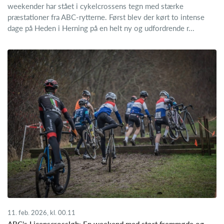
weekender har stået i cykelcrossens tegn med stærke
præstationer fra ABC-rytterne. Først blev der kørt to intense
dage på Heden i Herning på en helt ny og udfordrende r...
11. feb. 2026, kl. 00.11