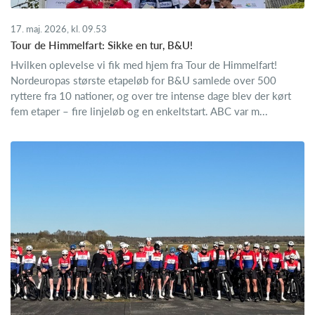
17. maj. 2026, kl. 09.53
Tour de Himmelfart: Sikke en tur, B&U!
Hvilken oplevelse vi fik med hjem fra Tour de Himmelfart!
Nordeuropas største etapeløb for B&U samlede over 500
ryttere fra 10 nationer, og over tre intense dage blev der kørt
fem etaper – fire linjeløb og en enkeltstart. ABC var m...