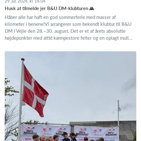
29. jul. 2026, kl. 16.04
Husk at tilmelde jer B&U DM-klubturen 🙏
Håber alle har haft en god sommerferie med masser af
kilometer i benene!Vi arrangerer som bekendt klubtur til B&U
DM i Vejle den 28.–30. august. Det er et af årets absolutte
højdepunkter med altid kæmpestore felter og en oplagt muli...