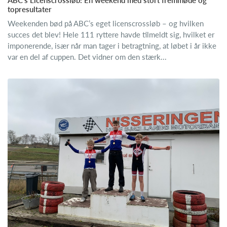
ABC’s Licenscrossløb: En weekend med stort fremmøde og
topresultater
Weekenden bød på ABC’s eget licenscrossløb – og hvilken
succes det blev! Hele 111 ryttere havde tilmeldt sig, hvilket er
imponerende, især når man tager i betragtning, at løbet i år ikke
var en del af cuppen. Det vidner om den stærk...