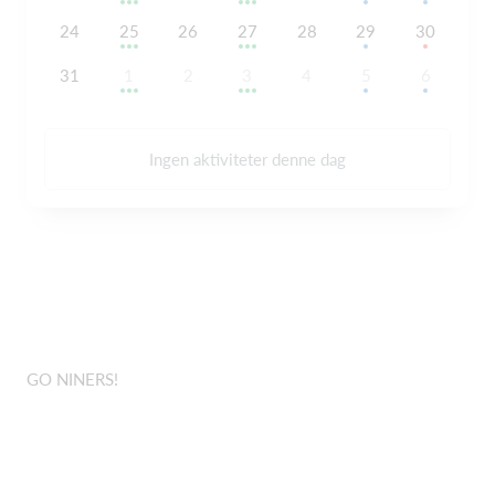
24
25
26
27
28
29
30
31
1
2
3
4
5
6
Ingen aktiviteter denne dag
GO NINERS!