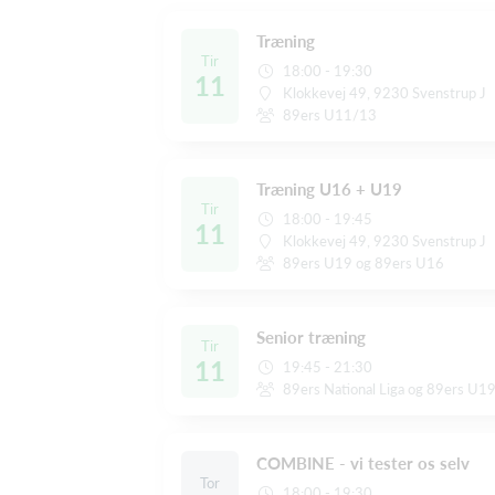
Træning
Tir
18:00 - 19:30
11
Klokkevej 49, 9230 Svenstrup J
89ers U11/13
Træning U16 + U19
Tir
18:00 - 19:45
11
Klokkevej 49, 9230 Svenstrup J
89ers U19 og 89ers U16
Senior træning
Tir
11
19:45 - 21:30
89ers National Liga og 89ers U1
COMBINE - vi tester os selv
Tor
18:00 - 19:30