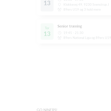
13
Klokkevej 49, 9230 Svenstrup J
89ers U19 og 3 hold mere
Senior træning
Tor
13
19:45 - 21:30
89ers National Liga og 89ers U1
GO NINERS!