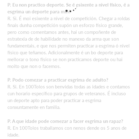
P. Eu non practico deporte. Se é esixente a nivel físico, é a
esgrima un deporte para mín?
R. Si. É moi esixente a nivel de competición. Chegar a roldas
finais dunha competición supón un esforzo físico grande,
pero como comentamos antes, hai un compoñente de
estratexia de de habilidade no manexo da arma que son
fundamentais, e que nos permiten practicar a esgrima ó nivel
físico que teñamos. Adicionalmente é un bo deporte para
mellorar o tono físico se non practicamos deporte ou hai
moito que non o facemos.
P. Podo comezar a practicar esgrima de adulto?
R. Si. En 100Tolos son benvidas todas as idades e contamos
cun horario específico para grupos de veteranos. É incluso
un deporte apto para poder practicar a esgrima
conxuntamente en familia.
P. A que idade pode comezar a facer esgrima un rapaz?
R. En 100Tolos traballamos con nenos dende os 5 anos de
idade.