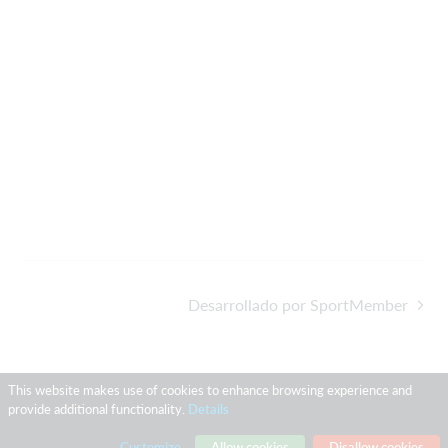
Desarrollado por SportMember
This website makes use of cookies to enhance browsing experience and
provide additional functionality.
Details
Customize
Allow cookies
Disallow cookies