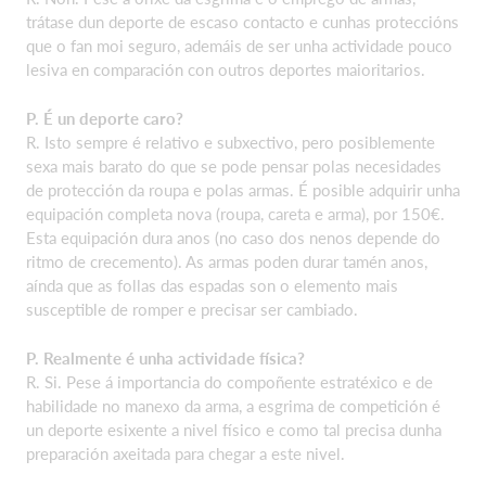
trátase dun deporte de escaso contacto e cunhas proteccións
que o fan moi seguro, ademáis de ser unha actividade pouco
lesiva en comparación con outros deportes maioritarios.
P. É un deporte caro?
R. Isto sempre é relativo e subxectivo, pero posiblemente
sexa mais barato do que se pode pensar polas necesidades
de protección da roupa e polas armas. É posible adquirir unha
equipación completa nova (roupa, careta e arma), por 150€.
Esta equipación dura anos (no caso dos nenos depende do
ritmo de crecemento). As armas poden durar tamén anos,
aínda que as follas das espadas son o elemento mais
susceptible de romper e precisar ser cambiado.
P. Realmente é unha actividade física?
R. Si. Pese á importancia do compoñente estratéxico e de
habilidade no manexo da arma, a esgrima de competición é
un deporte esixente a nivel físico e como tal precisa dunha
preparación axeitada para chegar a este nivel.