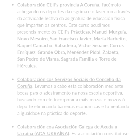
Colaboración CEIPs provincia A Coruña
.
Facémolo
achegando os deportes da esgrima e o laser run a través
da actividade lectiva da asignatura de educación física
que imparten os centros. Este curso acudimos
presencialmente ós CEIPs
Prácticas
,
Manuel Murguía
,
Novo Mesoiro
,
San Francisco Javier
,
María Barbeito
,
Raquel Camacho
,
Rabadeira
,
Víctor Seoane
,
Curros
Enríquez
,
Grande Obra
,
Menéndez Pidal
,
Zalaeta
,
San Pedro de Visma
,
Sagrada Familia
e
Torre de
Hércules
.
Colaboración cos Servizos Sociais do Concello da
Coruña
.
Levamos a cabo esta colaboración mediante
becas para o adestramento na nosa escola deportiva,
buscando con elo incorporar a máis mozas e mozos ó
deporte eliminando barreiras económicas e fomentando
a igualdade na práctica do deporte.
Colaboración coa Asociación Galega de Axuda a
Ucraína (AGA-UKRAÍNA)
.
Esta asociación constituiuse