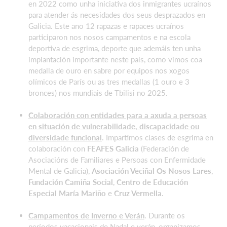
en 2022 como unha iniciativa dos inmigrantes ucraínos
para atender ás necesidades dos seus desprazados en
Galicia. Este ano 12 rapazas e rapaces ucraínos
participaron nos nosos campamentos e na escola
deportiva de esgrima, deporte que ademáis ten unha
implantación importante neste país, como vimos coa
medalla de ouro en sabre por equipos nos xogos
olímicos de París ou as tres medallas (1 ouro e 3
bronces) nos mundiais de Tbilisi no 2025.
Colaboración con entidades para a axuda a persoas
en situación de vulnerabilidade, discapacidade ou
diversidade funcional
.
Impartimos clases de esgrima en
colaboración con
FEAFES Galicia
(Federación de
Asociacións de Familiares e Persoas con Enfermidade
Mental de Galicia),
Asociación Veciñal Os Nosos Lares
,
Fundación Camiña Social
,
Centro de Educación
Especial María Mariño
e
Cruz Vermella
.
Campamentos de Inverno e Verán
. Durante os
períodos vacacionais de Nadal e verán, organizamos