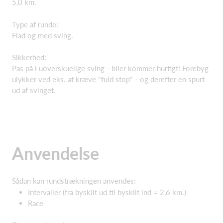
5,0 km.
Type af runde:
Flad og med sving.
Sikkerhed:
Pas på i uoverskuelige sving - biler kommer hurtigt! Forebyg
ulykker ved eks. at kræve "fuld stop" - og derefter en spurt
ud af svinget.
Anvendelse
Sådan kan rundstrækningen anvendes:
Intervaller (fra byskilt ud til byskilt ind = 2,6 km.)
Race