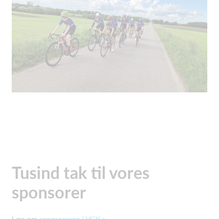
Tusind tak til vores
sponsorer
Læs om
sponsorerne i VCK >