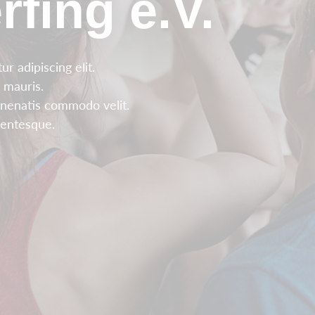
rfing e.V.
r adipiscing elit.
 mauris.
enenatis commodo velit.
llentesque.