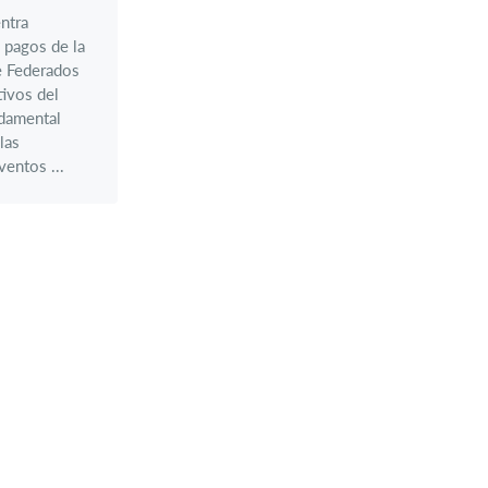
ntra
s pagos de la
e Federados
ivos del
ndamental
las
entos ...