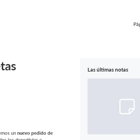
Pág
tas
Las últimas notas
remos un
nuevo pedido de
dos los deportistas e