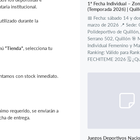
1ª Fecha Individual – Zon
aria institucional.
(Temporada 2026) | Quil
📅 Fecha: sábado 14 y d
tilizado durante la
marzo de 2026 📍 Sede: 
Polideportivo de Quillón,
Serrano 502, Quillón 🎯 
Individual Femenino y Ma
enú
“Tienda”
, selecciona tu
Ranking: Válido para Rank
FECHITEME 2026 🗓️ ¿Qué
ontamos con stock inmediato.
nimo requerido, se enviarán a
cha de entrega.
Juegos Deportivos Nacio