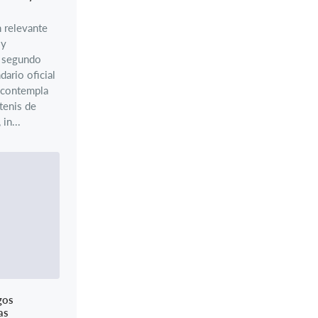
 relevante
 y
l segundo
dario oficial
 contempla
tenis de
in...
gos
as