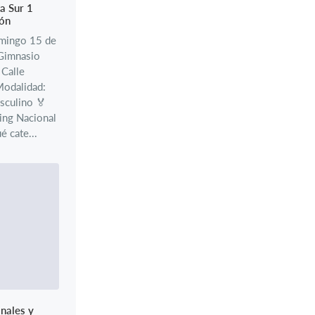
a Sur 1
lón
omingo 15 de
Gimnasio
 Calle
Modalidad:
sculino 🏅
ing Nacional
 cate...
nales y