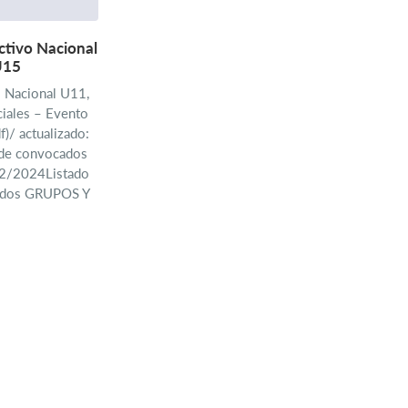
ectivo Nacional
U15
o Nacional U11,
iales – Evento
f)/ actualizado:
de convocados
/12/2024Listado
tados GRUPOS Y