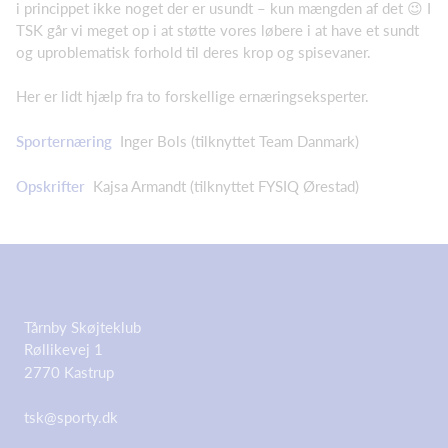
i princippet ikke noget der er usundt – kun mængden af det 😉 I
TSK går vi meget op i at støtte vores løbere i at have et sundt
og uproblematisk forhold til deres krop og spisevaner.
Her er lidt hjælp fra to forskellige ernæringseksperter.
Sporternæring
Inger Bols (tilknyttet Team Danmark)
Opskrifter
Kajsa Armandt (tilknyttet FYSIQ Ørestad)
Tårnby Skøjteklub
Røllikevej 1
2770 Kastrup
tsk@sporty.dk