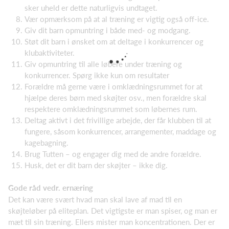
sker uheld er dette naturligvis undtaget.
Vær opmærksom på at al træning er vigtig også off-ice.
Giv dit barn opmuntring i både med- og modgang.
Støt dit barn i ønsket om at deltage i konkurrencer og
klubaktiviteter.
Giv opmuntring til alle løbere under træning og
konkurrencer. Spørg ikke kun om resultater
Forældre må gerne være i omklædningsrummet for at
hjælpe deres børn med skøjter osv., men forældre skal
respektere omklædningsrummet som løbernes rum.
Deltag aktivt i det frivillige arbejde, der får klubben til at
fungere, såsom konkurrencer, arrangementer, maddage og
kagebagning.
Brug Tutten – og engager dig med de andre forældre.
Husk, det er dit barn der skøjter – ikke dig.
Gode råd vedr. ernæring
Det kan være svært hvad man skal lave af mad til en
skøjteløber på eliteplan. Det vigtigste er man spiser, og man er
mæt til sin træning. Ellers mister man koncentrationen. Der er