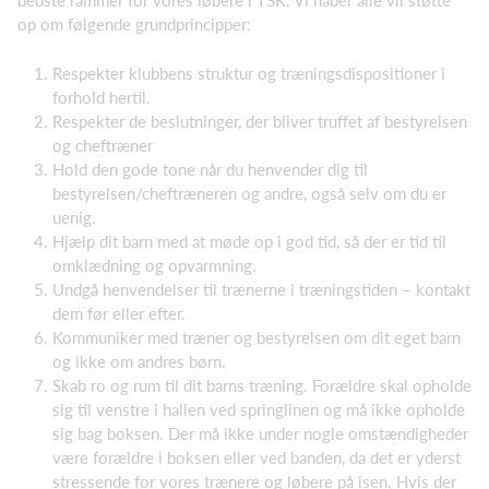
bedste rammer for vores løbere i TSK. Vi håber alle vil støtte
op om følgende grundprincipper:
Respekter klubbens struktur og træningsdispositioner i
forhold hertil.
Respekter de beslutninger, der bliver truffet af bestyrelsen
og cheftræner
Hold den gode tone når du henvender dig til
bestyrelsen/cheftræneren og andre, også selv om du er
uenig.
Hjælp dit barn med at møde op i god tid, så der er tid til
omklædning og opvarmning.
Undgå henvendelser til trænerne i træningstiden – kontakt
dem før eller efter.
Kommuniker med træner og bestyrelsen om dit eget barn
og ikke om andres børn.
Skab ro og rum til dit barns træning. Forældre skal opholde
sig til venstre i hallen ved springlinen og må ikke opholde
sig bag boksen. Der må ikke under nogle omstændigheder
være forældre i boksen eller ved banden, da det er yderst
stressende for vores trænere og løbere på isen. Hvis der