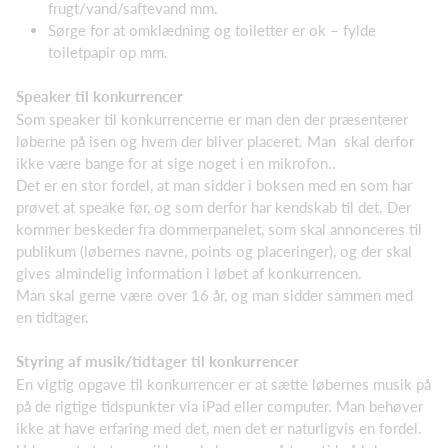
frugt/vand/saftevand mm.
Sørge for at omklædning og toiletter er ok – fylde
toiletpapir op mm.
Speaker til konkurrencer
Som speaker til konkurrencerne er man den der præsenterer
løberne på isen og hvem der bliver placeret. Man skal derfor
ikke være bange for at sige noget i en mikrofon..
Det er en stor fordel, at man sidder i boksen med en som har
prøvet at speake før, og som derfor har kendskab til det. Der
kommer beskeder fra dommerpanelet, som skal annonceres til
publikum (løbernes navne, points og placeringer), og der skal
gives almindelig information i løbet af konkurrencen.
Man skal gerne være over 16 år, og man sidder sammen med
en tidtager.
Styring af musik/tidtager til konkurrencer
En vigtig opgave til konkurrencer er at sætte løbernes musik på
på de rigtige tidspunkter via iPad eller computer. Man behøver
ikke at have erfaring med det, men det er naturligvis en fordel.