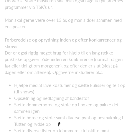
Udover at starte musikken skal man også tage tid på løbernes
programmer via TSK’s ur.
Man skal gerne være over 13 år, og man sidder sammen med
en speaker.
Forberedelse og oprydning inden og efter konkurrencer og
shows
Der er også rigtig meget brug for hjælp til en lang række
praktiske opgaver både
inden
en konkurrence (normalt dagen
før eller tidligt om morgenen), og efter den er slut (sidst på
dagen eller om aftenen). Opgaverne inkluderer bl.a.
Hjælpe med at lave kostumer og sætte kulisser og telt op
(til shows)
Opsætning og nedtagning af bandestof
Sætte dommerborde og stole op i boxen og pakke det
sammen igen
Sætte borde og stole samt diverse pynt og udsmykning i
Tutten og rydde op
Sætte diverse lister op (dommere, klubskilte mm)