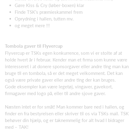
Gøre Kiss & Cry (løber-boxen) klar
Finde TSK’s præmieskammel frem
Oprydning i hallen, tutten mv.
og meget mere !!!
Tombola gaver til Flyvercup
Flyvercup er TSKs egen konkurrence, som vi er stolte af at
holde hvert år i februar. Kender man et firma som kunne være
interesseret i at donere sponsorgaver eller andre ting man kan
bruge til en tombola, så er det meget velkomment. Det kan
også være private gaver eller andre ting der kan bruges.
Gode eksempler kan være legetøj, vingaver, gavekort,
firmagaver med logo på, eller til andre sjove gaver.
Næsten intet er for småt! Man kommer bare ned i hallen, og
finder en fra bestyrelsen eller skriver til os via TSKs mail. TSK
behøver din hjælp, og er taknemmelig for alt hvad I bidrager
med – TAK!