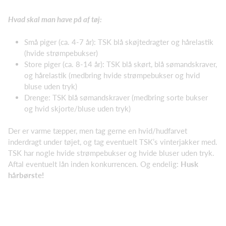
Hvad skal man have på af tøj:
Små piger (ca. 4-7 år): TSK blå skøjtedragter og hårelastik
(hvide strømpebukser)
Store piger (ca. 8-14 år): TSK blå skørt, blå sømandskraver,
og hårelastik (medbring hvide strømpebukser og hvid
bluse uden tryk)
Drenge: TSK blå sømandskraver (medbring sorte bukser
og hvid skjorte/bluse uden tryk)
Der er varme tæpper, men tag gerne en hvid/hudfarvet
inderdragt under tøjet, og tag eventuelt TSK’s vinterjakker med.
TSK har nogle hvide strømpebukser og hvide bluser uden tryk.
Aftal eventuelt lån inden konkurrencen. Og endelig:
Husk
hårbørste!