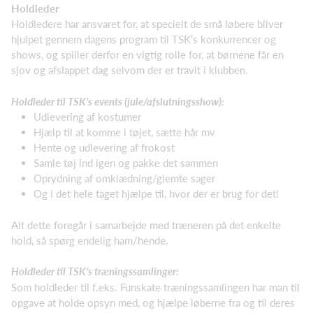
Holdleder
Holdledere har ansvaret for, at specielt de små løbere bliver
hjulpet gennem dagens program til TSK’s konkurrencer og
shows, og spiller derfor en vigtig rolle for, at børnene får en
sjov og afslappet dag selvom der er travlt i klubben.
Holdleder til TSK’s events (jule/afslutningsshow):
Udlevering af kostumer
Hjælp til at komme i tøjet, sætte hår mv
Hente og udlevering af frokost
Samle tøj ind igen og pakke det sammen
Oprydning af omklædning/glemte sager
Og i det hele taget hjælpe til, hvor der er brug for det!
Alt dette foregår i samarbejde med træneren på det enkelte
hold, så spørg endelig ham/hende.
Holdleder til TSK’s træningssamlinger:
Som holdleder til f.eks. Funskate træningssamlingen har man til
opgave at holde opsyn med, og hjælpe løberne fra og til deres