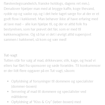
flæskestegssandwich, franske hotdogs, dagens ret mm.).
Derudover hjælper man med at brygge kaffe, koge thevand,
rydde op og vaske op, og i det hele taget sørge for at der er et
godt flow i køkkenet. Man behøver ikke af have erfaring med
at lave mad – alle kan hjælpe til, og der er altid folk fra
bestyrelsen, som har prøvet det før, som er med til
køkkenvagterne. Og så har vi det i øvrigt altid supersjovt
sammen i køkkenet, så kom og vær med!
Tut-vagt
Tutten står for salg af mad, drikkevarer, slik, kage, og hvad vi
ellers har fået fra sponsorer og søde forældre. Til konkurrencer
er der lidt flere opgaver på en Tut-vagt, såsom:
Opfyldning af forsyninger til dommere og specialister
(dommer-boxen)
Servering af mad til dommere og specialister ved
måltiderne
Opfyldning af “Kiss & Cry” (løber-boxen) med