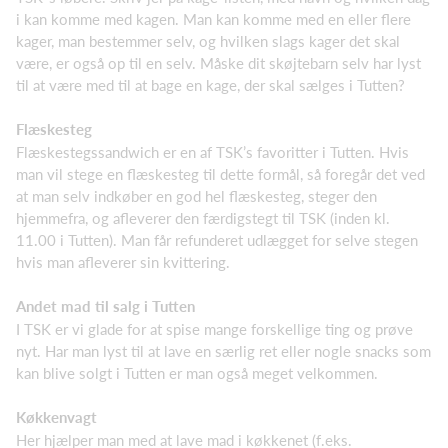
i kan komme med kagen. Man kan komme med en eller flere
kager, man bestemmer selv, og hvilken slags kager det skal
være, er også op til en selv. Måske dit skøjtebarn selv har lyst
til at være med til at bage en kage, der skal sælges i Tutten?
Flæskesteg
Flæskestegssandwich er en af TSK’s favoritter i Tutten. Hvis
man vil stege en flæskesteg til dette formål, så foregår det ved
at man selv indkøber en god hel flæskesteg, steger den
hjemmefra, og afleverer den færdigstegt til TSK (inden kl.
11.00 i Tutten). Man får refunderet udlægget for selve stegen
hvis man afleverer sin kvittering.
Andet mad til salg i Tutten
I TSK er vi glade for at spise mange forskellige ting og prøve
nyt. Har man lyst til at lave en særlig ret eller nogle snacks som
kan blive solgt i Tutten er man også meget velkommen.
Køkkenvagt
Her hjælper man med at lave mad i køkkenet (f.eks.