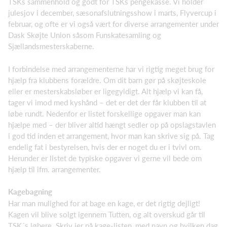
TSKs sammenhold og godt for TSKs pengekasse. Vi holder
julesjov i december, sæsonafslutningsshow i marts, Flyvercup i
februar, og ofte er vi også vært for diverse arrangementer under
Dask Skøjte Union såsom Funskatesamling og
Sjællandsmesterskaberne.
I forbindelse med arrangementerne har vi rigtig meget brug for
hjælp fra klubbens forældre. Om dit barn gør på skøjteskole
eller er mesterskabsløber er ligegyldigt. Alt hjælp vi kan få,
tager vi imod med kyshånd – det er det der får klubben til at
løbe rundt. Nedenfor er listet forskellige opgaver man kan
hjælpe med – der bliver altid hængt sedler op på opslagstavlen
i god tid inden et arrangement, hvor man kan skrive sig på. Tag
endelig fat i bestyrelsen, hvis der er noget du er i tvivl om.
Herunder er listet de typiske opgaver vi gerne vil bede om
hjælp til ifm. arrangementer.
Kagebagning
Har man mulighed for at bage en kage, er det rigtig dejligt!
Kagen vil blive solgt igennem Tutten, og alt overskud går til
TSK´s løbere. Skriv jer på kage-listen, med navn og hvilken dag