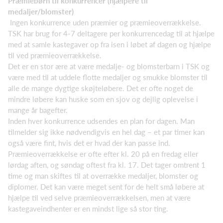
Præmiebørn til konkurrencer (hjælpere til
medaljer/blomster)
Ingen konkurrence uden præmier og præmieoverrækkelse.
TSK har brug for 4-7 deltagere per konkurrencedag til at hjælpe
med at samle kastegaver op fra isen i løbet af dagen og hjælpe
til ved præmieoverrækkelse.
Det er en stor ære at være medalje- og blomsterbarn i TSK og
være med til at uddele flotte medaljer og smukke blomster til
alle de mange dygtige skøjteløbere. Det er ofte noget de
mindre løbere kan huske som en sjov og dejlig oplevelse i
mange år bagefter.
Inden hver konkurrence udsendes en plan for dagen. Man
tilmelder sig ikke nødvendigvis en hel dag – et par timer kan
også være fint, hvis det er hvad der kan passe ind.
Præmieoverrækkelse er ofte efter kl. 20 på en fredag eller
lørdag aften, og søndag oftest fra kl. 17. Det tager omtrent 1
time og man skiftes til at overrække medaljer, blomster og
diplomer. Det kan være meget sent for de helt små løbere at
hjælpe til ved selve præmieoverrækkelsen, men at være
kastegaveindhenter er en mindst lige så stor ting.