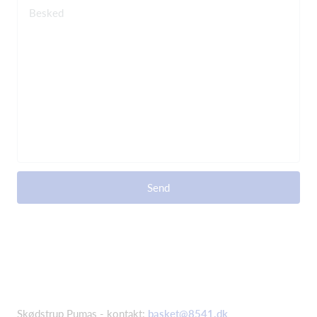
Besked
Send
Skødstrup Pumas - kontakt:
basket@8541.dk