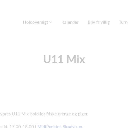
Holdoversigt
Kalender
Bliv frivillig
Turn
U11 Mix
 vores U11 Mix-hold for friske drenge og piger.
g kl. 17.00-18.00 i
MidtPunktet, Skødstrup
.