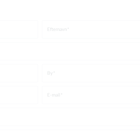
Efternavn
By
E-mail