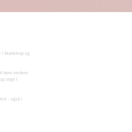
t i Skødstrup og
at lære verdens
og unge i
ækst - også i