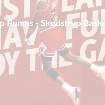
p Pumas - Skødstrup Baske