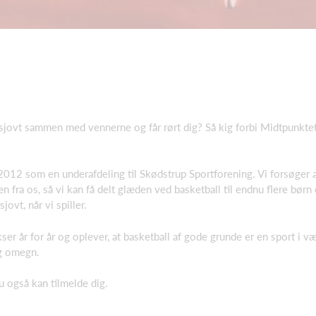
t sjovt sammen med vennerne og får rørt dig? Så kig forbi Midtpunkte
2012 som en underafdeling til Skødstrup Sportforening. Vi forsøger 
fra os, så vi kan få delt glæden ved basketball til endnu flere børn 
jovt, når vi spiller.
okser år for år og oplever, at basketball af gode grunde er en sport i v
og omegn.
u også kan tilmelde dig.