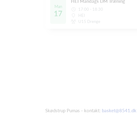
HEI Mandags DM Træning
Man
17:00 - 18:30
17
HEI
U15 Drenge
Skødstrup Pumas - kontakt:
basket@8541.dk