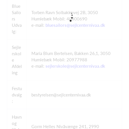
Blue
Sailo
Torben Ravn Solbakkevej 2B, 3050
rs
Humlebæk Mobil: 40800690
Udva
e-mail:
bluesailors@sejlcenternivaa.dk
lg:
Sejle
Maria Blum Bertelsen, Bakken 26,1, 3050
rskol
Humlebæk Mobil: 20977988
e
e-mail:
sejlerskole@sejlcenternivaa.dk
Afdel
ing
Festu
dvalg
bestyrelsen@sejlcenternivaa.dk
:
Havn
og
Gorm Helles Nivåvænge 241, 2990