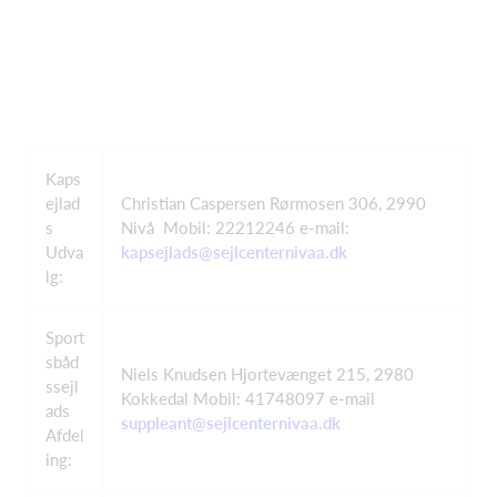
Kaps
ejlad
Christian Caspersen Rørmosen 306, 2990
s
Nivå Mobil: 22212246 e-mail:
Udva
kapsejlads@sejlcenternivaa.dk
lg:
Sport
sbåd
Niels Knudsen Hjortevænget 215, 2980
ssejl
Kokkedal Mobil: 41748097 e-mail
ads
suppleant@sejlcenternivaa.dk
Afdel
ing: