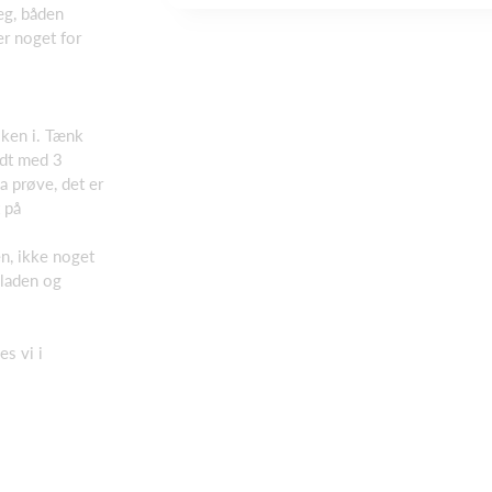
æg, båden
r noget for
sken i. Tænk
ødt med 3
a prøve, det er
 på
en, ikke noget
pladen og
s vi i