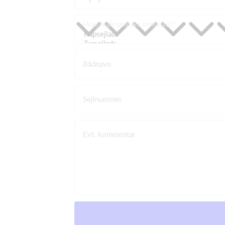
Hvad er din primære interesse?
Bådnavn
Sejlnummer
Evt. kommentar