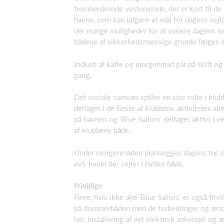
fremherskende vestenvinde, der er kort til d
havne, som kan udgøre et mål for dagens sejla
der mange muligheder for at variere dagens se
bådene af sikkerhedsmæssige grunde følges a
Indkøb af kaffe og morgenmad går på skift og 
gang.
Det sociale samvær spiller en stor rolle i klu
deltager i de fleste af klubbens aktiviteter, alle
på havnen og 'Blue Sailors' deltager aktivt i v
af klubbens både.
Under morgenmaden planlægges dagens tur, og
evt. hvem der sejler i hvilke både.
Frivillige
Flere, hvis ikke alle ’Blue Sailors’ er også frivi
på dommerbåden med de forbedringer og ændr
her, installering af nyt elektrisk ankerspil og 