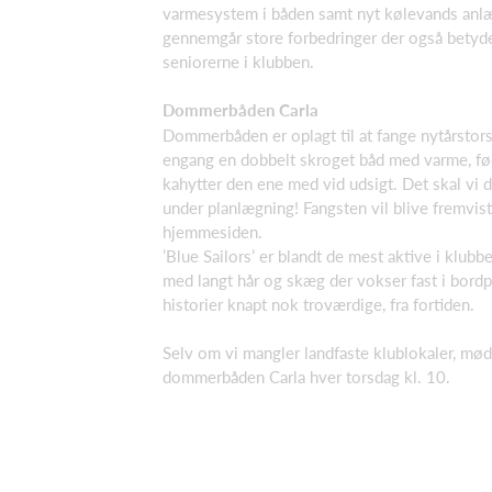
varmesystem i båden samt nyt kølevands anl
gennemgår store forbedringer der også betyde
seniorerne i klubben.
Dommerbåden Carla
Dommerbåden er oplagt til at fange nytårstor
engang en dobbelt skroget båd med varme, f
kahytter den ene med vid udsigt. Det skal vi d
under planlægning! Fangsten vil blive fremvist
hjemmesiden.
’Blue Sailors’ er blandt de mest aktive i klubb
med langt hår og skæg der vokser fast i bord
historier knapt nok troværdige, fra fortiden.
Selv om vi mangler landfaste klublokaler, møde
dommerbåden Carla hver torsdag kl. 10.