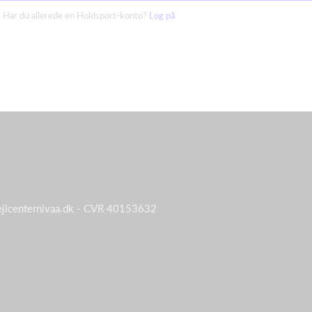
Har du allerede en Holdsport-konto?
Log på
ejlcenternivaa.dk - CVR 40153632