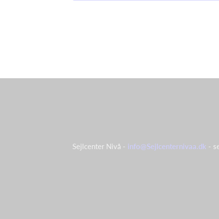
Sejlcenter Nivå -
info@Sejlcenternivaa.dk
- s