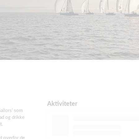
Aktiviteter
Sailors’ som
ad og drikke
t.
et overfor de