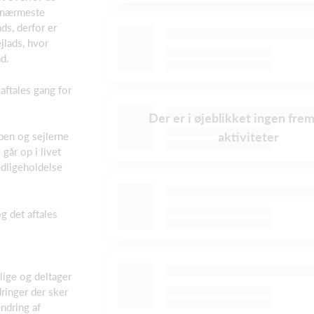
e nærmeste
ds, derfor er
jlads, hvor
d.
aftales gang for
Der er i øjeblikket ingen fre
aktiviteter
bben og sejlerne
 går op i livet
edligeholdelse
 det aftales
llige og deltager
inger der sker
ændring af