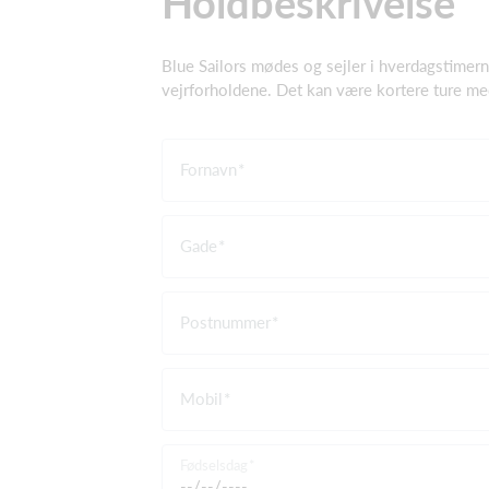
Holdbeskrivelse
Blue Sailors mødes og sejler i hverdagstimern
vejrforholdene. Det kan være kortere ture med
Fornavn
Gade
Postnummer
Mobil
Fødselsdag