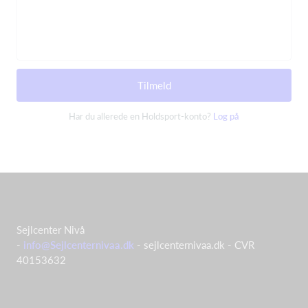
Tilmeld
Har du allerede en Holdsport-konto?
Log på
Sejlcenter Nivå
-
info@Sejlcenternivaa.dk
- sejlcenternivaa.dk - CVR
40153632