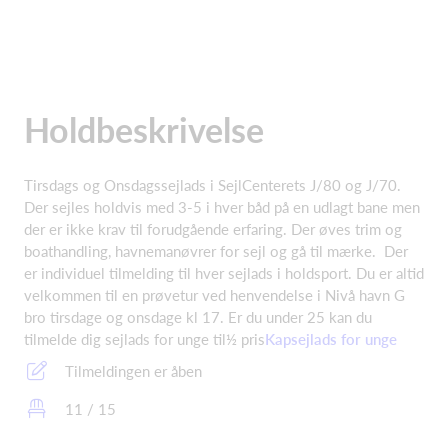
Holdbeskrivelse
Tirsdags og Onsdagssejlads i SejlCenterets J/80 og J/70.
Der sejles holdvis med 3-5 i hver båd på en udlagt bane men
der er ikke krav til forudgående erfaring. Der øves trim og
boathandling, havnemanøvrer for sejl og gå til mærke. Der
er individuel tilmelding til hver sejlads i holdsport. Du er altid
velkommen til en prøvetur ved henvendelse i Nivå havn G
bro tirsdage og onsdage kl 17. Er du under 25 kan du
tilmelde dig sejlads for unge til½ pris
Kapsejlads for unge
Tilmeldingen er åben
11 / 15