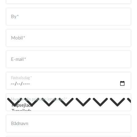
By
Mobil
E-mail
Fødselsdag
Hvad er din primære interesse?
Bådnavn