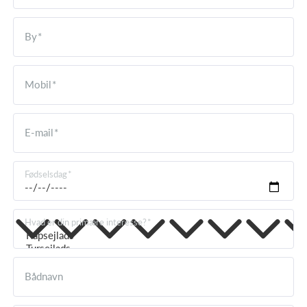
By
Mobil
E-mail
Fødselsdag
Hvad er din primære interesse?
Bådnavn