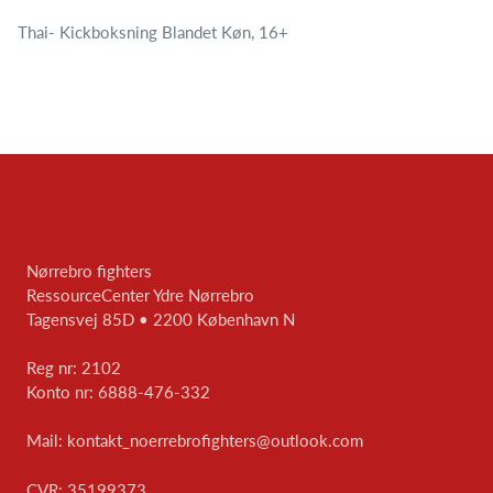
Thai- Kickboksning Blandet Køn, 16+
Nørrebro fighters
RessourceCenter Ydre Nørrebro
Tagensvej 85D • 2200 København N
Reg nr:
2102
Konto nr:
6888-476-332
Mail:
kontakt_noerrebrofighters@outlook.com
CVR:
35199373