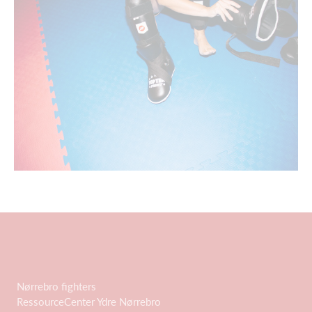
Nørrebro fighters
RessourceCenter Ydre Nørrebro