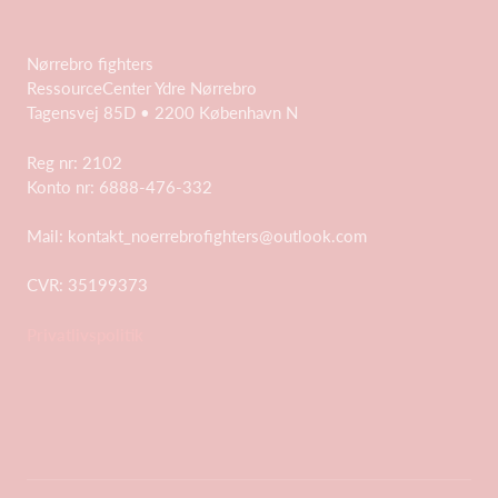
Nørrebro fighters
RessourceCenter Ydre Nørrebro
Tagensvej 85D • 2200 København N
Reg nr:
2102
Konto nr:
6888-476-332
Mail:
kontakt_noerrebrofighters@outlook.com
CVR:
35199373
Privatlivspolitik