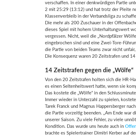
verschaffen. In einer denkwürdigen Partie unt
2 mit 25:29 (13:12) und hat trotz der Pleite 
Klassenverbleib in der Verbandsliga zu schaffe
Die mehr als 200 Zuschauer in der Offenbach
dieses Spiel mit hohem Unterhaltungswert woh
vergessen. Nicht, weil die „Nordpfälzer Wölfe
eingebrochen sind und eine Zwei-Tore-Führung
die Partie von beiden Teams zwar nicht unfair,
Die Konsequenz waren 20 Zeitstrafen und 14 
14 Zeitstrafen gegen die „Wölfe“
Von den 20 Zeitstrafen holten sich die HR-Han
es einen Seltenheitswert hatte, wenn sie kom
Das kostete die „Wölfe“ in den Schlussminuten
Immer wieder in Unterzahl zu spielen, kostete
Tarek Franck und Magnus Happersberger nach d
die Partie vorzeitig beenden. „Am Ende war di
unserer Saison. Zu viele Fehler, zu viele unnö
Kondition. Das wurde uns heute auch in
Offe
brachte es Spielertrainer Dimitri Kerber auf d