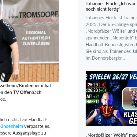
Johannes Finck: „Ich war
noch nicht fertig“
Johannes Finck ist Traine
2025. Der 65-Jährige spri
„Nordpfälzer Wölfe“ und 
spannenden „Nebenjob“ b
Handball-Bundesligisten.H
Sie sind als Trainer des 
im Donnersbergkr...
sselheim/Kindenheim hat
en den TV Offenbach
ce.
lich nicht. Die Handball-
Kindenheim
verpasste es,
essere Ausgangslage zu
„Nordpfälzer Wölfe“ mac