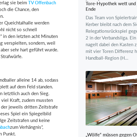
erlag sie beim
TV Offenbach
Tore-Hypothek wett und 
Ende
noch die Chance, den
n.
Das Team von Spielertrain
er Queichtalhalle werden
Kerber bleibt nach dem S
l nicht so schnell
Relegationsrückspiel geg
“ in den letzten acht Minuten
2 in der Verbandsliga. Ei
 verspielten, sondern, weil
nagelt dabei den Kasten z
 aber sehr hart geführt wurde.
mit vier Toren Differenz h
Strafwürfe.
Handball-Region (H...
dballer alleine 14 ab, sodass
plett auf dem Feld standen.
 letztlich auch den Sieg.
 viel Kraft, zudem mussten
er jeweils dritten Zeitstrafe
eses Spiel ein Spiegelbild
tige Zeitstrafen und keine
nbach
zum Verhängnis“,
en Punkt.
„Wölfe“ müssen gegen O