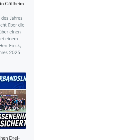
 in Göllheim
r des Jahres
cht über die
über einen
ei einem
err Finck,
Jahres 2025
hen Drei-