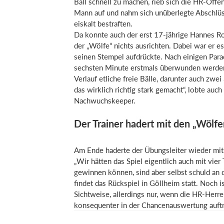
Ball schnell zu machen, rieb sich die HR-Off
Mann auf und nahm sich unüberlegte Abschlüs
eiskalt bestraften.
Da konnte auch der erst 17-jährige Hannes R
der „Wölfe“ nichts ausrichten. Dabei war er e
seinen Stempel aufdrückte. Nach einigen Parad
sechsten Minute erstmals überwunden werden
Verlauf etliche freie Bälle, darunter auch zwe
das wirklich richtig stark gemacht“, lobte auch
Nachwuchskeeper.
Der Trainer hadert mit den „Wölfe
Am Ende haderte der Übungsleiter wieder mit
„Wir hätten das Spiel eigentlich auch mit vier
gewinnen können, sind aber selbst schuld an d
findet das Rückspiel in Göllheim statt. Noch is
Sichtweise, allerdings nur, wenn die HR-Herren
konsequenter in der Chancenauswertung auftr