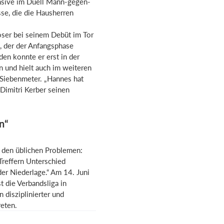
ensive im Duell Mann-gegen-
se, die die Hausherren
oser bei seinem Debüt im Tor
s, der der Anfangsphase
en konnte er erst in der
 und hielt auch im weiteren
i Siebenmeter. „Hannes hat
 Dimitri Kerber seinen
n“
 den üblichen Problemen:
 Treffern Unterschied
er Niederlage.“ Am 14. Juni
t die Verbandsliga in
 disziplinierter und
eten.