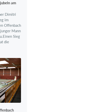
jubeln am
er Dimitri
ieg im
en Offenbach
n junger Mann
u.Einen Sieg
at die
ffenbach