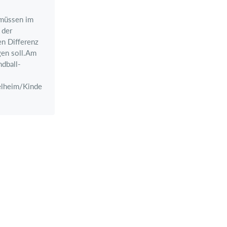
 müssen im
 der
en Differenz
gen soll.Am
dball-
elheim/Kindenheim