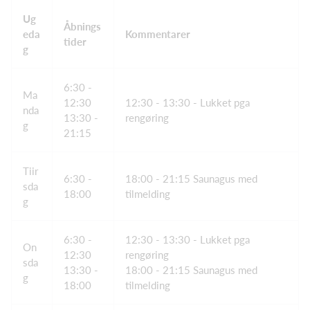
Ug
Åbnings
eda
Kommentarer
tider
g
6:30 -
Ma
12:30
12:30 - 13:30 - Lukket pga
nda
13:30 -
rengøring
g
21:15
Tiir
6:30 -
18:00 - 21:15 Saunagus med
sda
18:00
tilmelding
g
6:30 -
12:30 - 13:30 - Lukket pga
On
12:30
rengøring
sda
13:30 -
18:00 - 21:15 Saunagus med
g
18:00
tilmelding