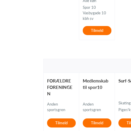
Alle køn
Spor 10
Vasbygade 10
kbh sv
Tilmeld
FORÆLDRE
Medlemskab
Surf-S
FORENINGE
til spor10
N
Skating
Anden
Anden
sportsgren
sportsgren
Piger/k
Tilmeld
Tilmeld
Ti