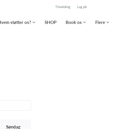
Tilmelding
Log på
vem støtter os?
SHOP
Book os
Flere
Søndag