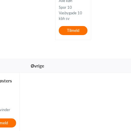
Alle køn
Spor 10
Vasbygade 10
kbh sv
Tilmeld
Øvrige
østers
vinder
lmeld