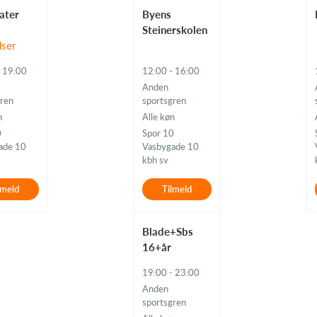
ater
Byens
Steinerskolen
dser
- 19:00
12:00 - 16:00
Anden
gren
sportsgren
n
Alle køn
0
Spor 10
ade 10
Vasbygade 10
kbh sv
lmeld
Tilmeld
Blade+Sbs
16+år
19:00 - 23:00
Anden
sportsgren