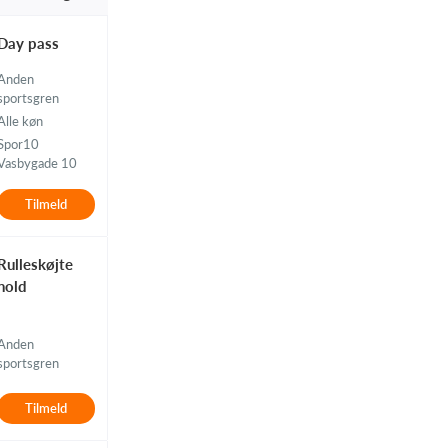
Day pass
Anden
sportsgren
Alle køn
Spor10
Vasbygade 10
Tilmeld
Rulleskøjte
hold
Anden
sportsgren
Tilmeld