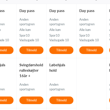
ass
Day pass
Day pass
Day pass
Anden
Anden
Anden
gren
sportsgren
sportsgren
sportsgren
n
Alle køn
Alle køn
Alle køn
Spor10
Spor10
Spor10
ade 10
Vasbygade 10
Vasbygade 10
Vasbygade 10
lmeld
Tilmeld
Tilmeld
Tilmeld
juls
Svingdørshold
Løbehjuls
rulleskøjter
hold
16år +
Anden
Anden
gren
sportsgren
sportsgren
lmeld
Tilmeld
Tilmeld