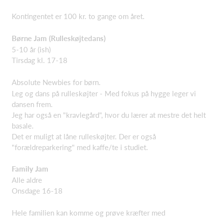
Kontingentet er 100 kr. to gange om året.
Børne Jam (Rulleskøjtedans)
5-10 år (ish)
Tirsdag kl. 17-18
Absolute Newbies for børn.
Leg og dans på rulleskøjter - Med fokus på hygge leger vi
dansen frem.
Jeg har også en "kravlegård", hvor du lærer at mestre det helt
basale.
Det er muligt at låne rulleskøjter. Der er også
"forældreparkering" med kaffe/te i studiet.
Family Jam
Alle aldre
Onsdage 16-18
Hele familien kan komme og prøve kræfter med