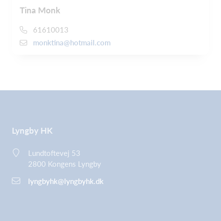
Tina Monk
61610013
monktina@hotmail.com
Lyngby HK
Lundtoftevej 53
2800 Kongens Lyngby
lyngbyhk@lyngbyhk.dk