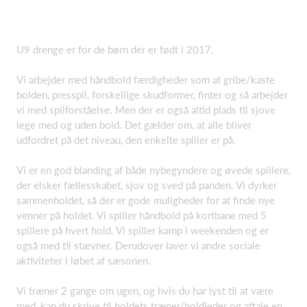
U9 drenge er for de børn der er født i 2017.
Vi arbejder med håndbold færdigheder som at gribe/kaste
bolden, presspil, forskellige skudformer, finter og så arbejder
vi med spilforståelse. Men der er også altid plads til sjove
lege med og uden bold. Det gælder om, at alle bliver
udfordret på det niveau, den enkelte spiller er på.
Vi er en god blanding af både nybegyndere og øvede spillere,
der elsker fællesskabet, sjov og sved på panden. Vi dyrker
sammenholdet, så der er gode muligheder for at finde nye
venner på holdet. Vi spiller håndbold på kortbane med 5
spillere på hvert hold. Vi spiller kamp i weekenden og er
også med til stævner. Derudover laver vi andre sociale
aktiviteter i løbet af sæsonen.
Vi træner 2 gange om ugen, og hvis du har lyst til at være
med, kan du skrive til holdets træner/holdleder og aftale en