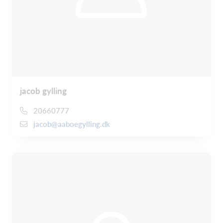
jacob gylling
20660777
jacob@aaboegylling.dk