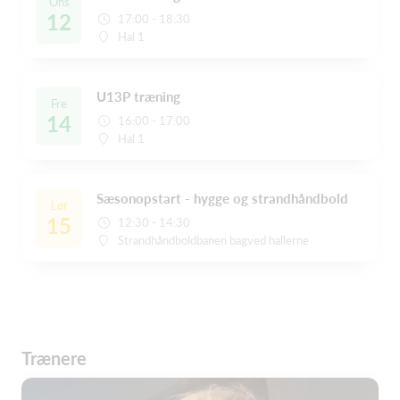
Ons
12
17:00 - 18:30
Hal 1
U13P træning
Fre
14
16:00 - 17:00
Hal 1
Sæsonopstart - hygge og strandhåndbold
Lør
15
12:30 - 14:30
Strandhåndboldbanen bagved hallerne
Trænere