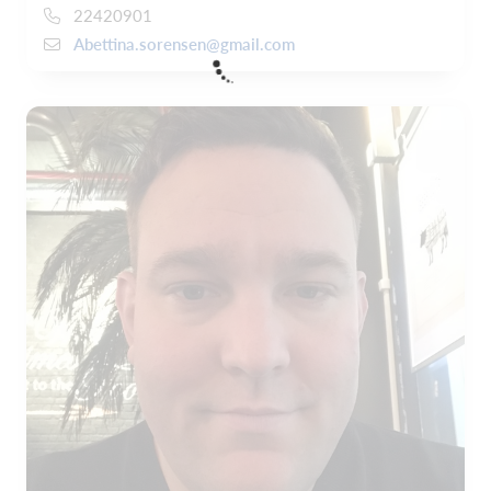
22420901
Abettina.sorensen@gmail.com