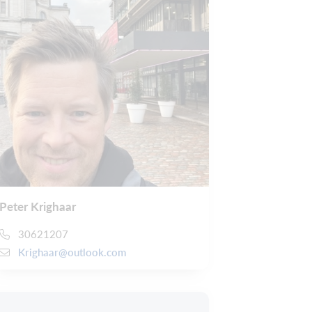
Peter Krighaar
30621207
Krighaar@outlook.com