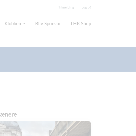
Tilmelding
Log på
Klubben
Bliv Sponsor
LHK Shop
rænere