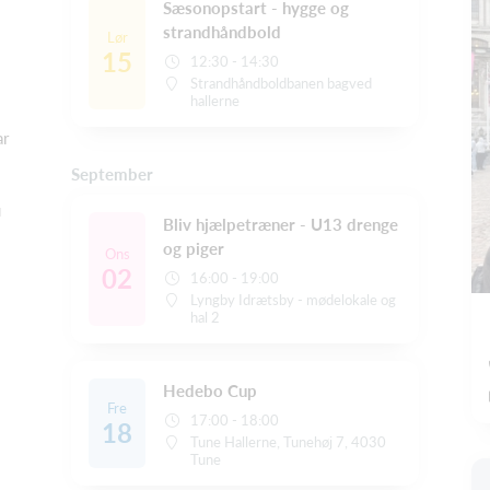
Sæsonopstart - hygge og
strandhåndbold
Lør
15
12:30 - 14:30
Strandhåndboldbanen bagved
hallerne
ar
September
u
Bliv hjælpetræner - U13 drenge
og piger
Ons
02
16:00 - 19:00
Lyngby Idrætsby - mødelokale og
hal 2
Hedebo Cup
Fre
17:00 - 18:00
18
Tune Hallerne, Tunehøj 7, 4030
Tune