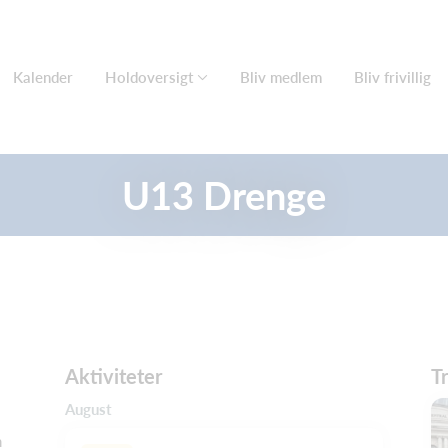
Kalender
Holdoversigt
Bliv medlem
Bliv frivillig
U13 Drenge
Aktiviteter
T
August
n