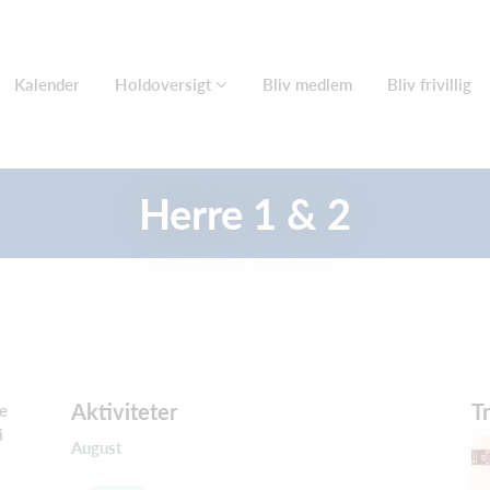
Kalender
Holdoversigt
Bliv medlem
Bliv frivillig
Herre 1 & 2
Aktiviteter
T
de
i
August