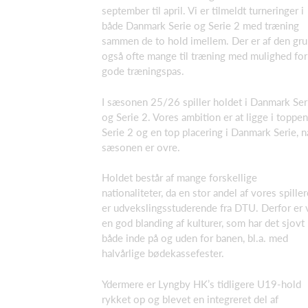
september til april. Vi er tilmeldt turneringer i
både Danmark Serie og Serie 2 med træning
sammen de to hold imellem. Der er af den gr
også ofte mange til træning med mulighed for
gode træningspas.
I sæsonen 25/26 spiller holdet i Danmark Ser
og Serie 2. Vores ambition er at ligge i toppen
Serie 2 og en top placering i Danmark Serie, n
sæsonen er ovre.
Holdet består af mange forskellige
nationaliteter, da en stor andel af vores spiller
er udvekslingsstuderende fra DTU. Derfor er 
en god blanding af kulturer, som har det sjovt
både inde på og uden for banen, bl.a. med
halvårlige bødekassefester.
Ydermere er Lyngby HK’s tidligere U19-hold
rykket op og blevet en integreret del af