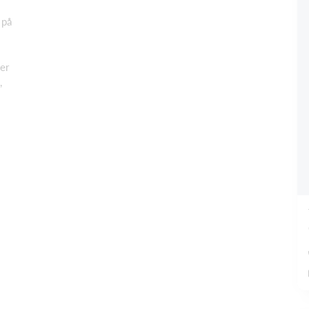
 på
er
,