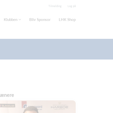
Tilmelding
Log på
Klubben
Bliv Sponsor
LHK Shop
rænere