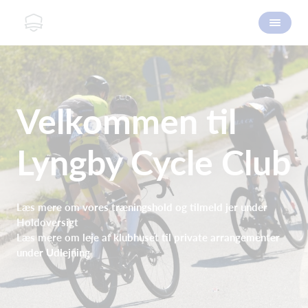
Velkommen til
Lyngby Cycle Club
Læs mere om vores træningshold og tilmeld jer under
Holdoversigt
Læs mere om leje af klubhuset til private arrangementer
under Udlejning