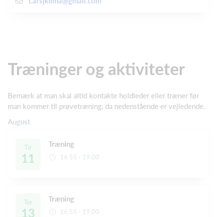
Larsjklima@gmail.com
Træninger og aktiviteter
Bemærk at man skal altid kontakte holdleder eller træner før
man kommer til prøvetræning, da nedenstående er vejledende.
August
Træning
Tir
11
16:55 - 19:00
Træning
Tor
13
16:55 - 19:00