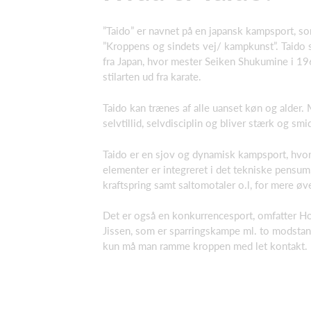
”Taido” er navnet på en japansk kampsport, s
”Kroppens og sindets vej/ kampkunst”. Taido
fra Japan, hvor mester Seiken Shukumine i 1
stilarten ud fra karate.
Taido kan trænes af alle uanset køn og alder. 
selvtillid, selvdisciplin og bliver stærk og smi
Taido er en sjov og dynamisk kampsport, hvo
elementer er integreret i det tekniske pensum,
kraftspring samt saltomotaler o.l, for mere ø
Det er også en konkurrencesport, omfatter Ho
Jissen, som er sparringskampe ml. to modsta
kun må man ramme kroppen med let kontakt.