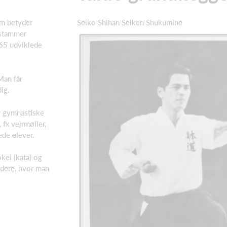
om betyder
Seiko Shihan Seiken Shukumine
 stammer
965 udviklede
Man får
dig.
r gymnastiske
 fx vejrmøller,
vede elever.
kei (kata) og
ndere, hvor man