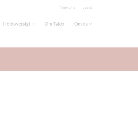
Tilmelding
Log på
Holdoversigt
Om Taido
Om os