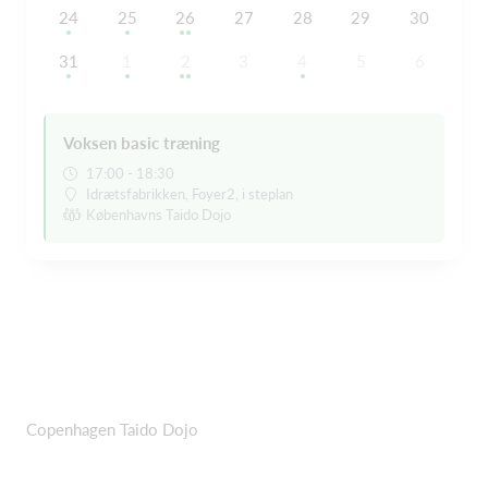
24
25
26
27
28
29
30
31
1
2
3
4
5
6
Voksen basic træning
17:00 - 18:30
Idrætsfabrikken, Foyer2, i steplan
Københavns Taido Dojo
Copenhagen Taido Dojo