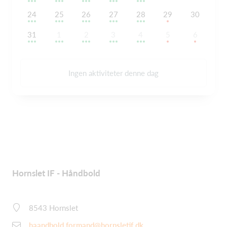
24
25
26
27
28
29
30
31
1
2
3
4
5
6
Ingen aktiviteter denne dag
Hornslet IF - Håndbold
8543 Hornslet
haandbold.formand@hornsletif.dk